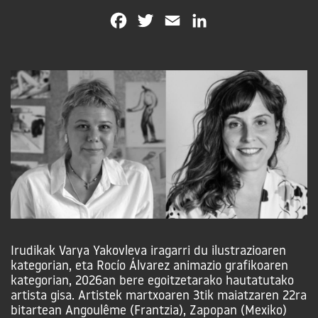
Facebook
Twitter
Email
LinkedIn
Irudikak Varya Yakovleva iragarri du ilustrazioaren
kategorian, eta Rocío Álvarez animazio grafikoaren
kategorian, 2026an bere egoitzetarako hautatutako
artista gisa. Artistek martxoaren 3tik maiatzaren 22ra
bitartean Angoulême (Frantzia), Zapopan (Mexiko)