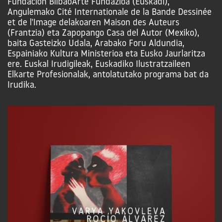
Fundación BilbaoArte Fundazioa (Euskadi),
Angulemako Cité Internationale de la Bande Dessinée
et de l'Image delakoaren Maison des Auteurs
(Frantzia) eta Zapopango Casa del Autor (Mexiko),
baita Gasteizko Udala, Arabako Foru Aldundia,
Espainiako Kultura Ministerioa eta Eusko Jaurlaritza
ere. Euskal Irudigileak, Euskadiko Ilustratzaileen
Elkarte Profesionalak, antolatutako programa bat da
Irudika.