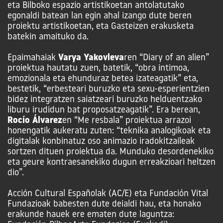
eta Bilboko espazio artistikoetan antolatutako
egonaldi batean lan egin ahal izango dute beren
proiektu artistikoetan, eta Gasteizen erakusketa
batekin amaituko da.
Epaimahaiak
Varya Yakovleva
ren “Diary of an alien”
proiektua hautatu zuen, batetik, “obra intimoa,
emozionala eta ehunduraz betea izateagatik” eta,
bestetik, “erbesteari buruzko eta sexu-esperientzien
bidez integratzen saiatzeari buruzko helduentzako
liburu irudidun bat proposatzeagatik”. Era berean,
Rocío Álvarez
en “Me resbala” proiektua arrazoi
honengatik aukeratu zuten: “teknika analogikoak eta
digitalak konbinatuz oso animazio iradokitzaileak
sortzen dituen proiektua da. Munduko desordenekiko
eta geure kontraesanekiko dugun erreakzioari heltzen
dio”.
Acción Cultural Españolak (AC/E) eta Fundación Vital
Fundazioak babesten dute deialdi hau, eta honako
erakunde hauek ere ematen dute laguntza: