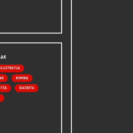
sak
 ilustratua
ak
Komikia
ntza
Idazketa