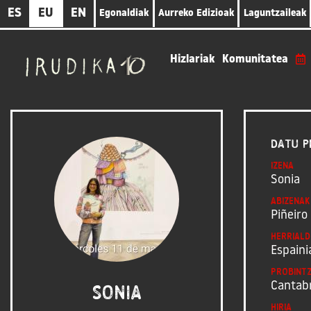
Skip
ES
EU
EN
Egonaldiak
Aurreko Edizioak
Laguntzaileak
to
main
content
Hizlariak
Komunitatea
Datu p
Izena
Sonia
Abizenak
Piñeiro
Herriald
Espaini
Probintz
Cantab
Sonia
Hiria