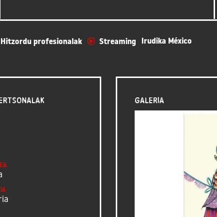
Irudika México
Hitzordu profesionalak
Streaming
ertsonalak
Galeria
ea
a
ia
ria