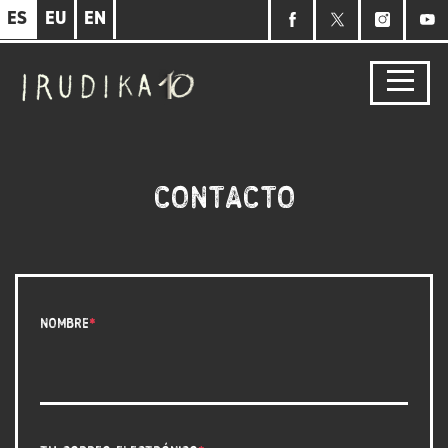
Pasar
ES
EU
EN
al
contenido
principal
CONTACTO
Nombre