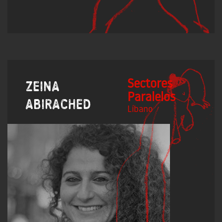
Sectores
Zeina
Paralelos
Abirached
Líbano