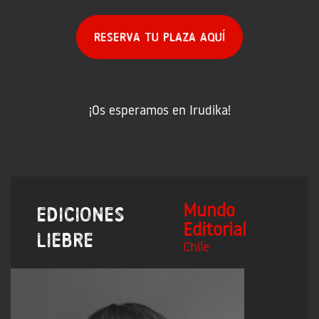
Reserva tu plaza aquí
¡Os esperamos en Irudika!
Mundo
Ediciones
Editorial
Liebre
Chile