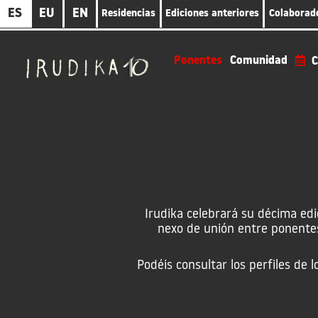
Pasar
ES
EU
EN
Residencias
Ediciones anteriores
Colaborad
al
contenido
principal
Ponentes
Comunidad
C
Irudika celebrará su décima edic
nexo de unión entre ponentes 
Podéis consultar los perfiles de