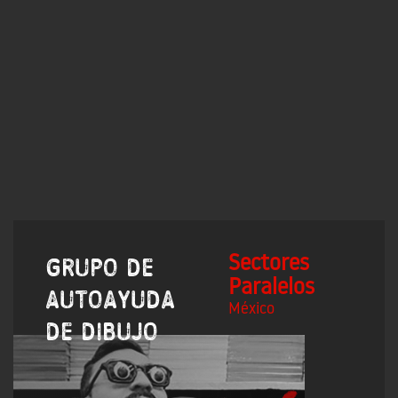
Sectores
Grupo de
Paralelos
autoayuda
México
de dibujo