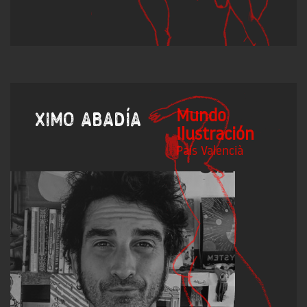
Mundo
Ximo Abadía
Ilustración
País Valencià