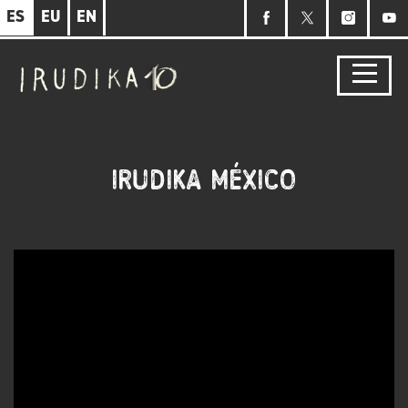
Pasar
ES
EU
EN
al
contenido
principal
IRUDIKA MÉXICO