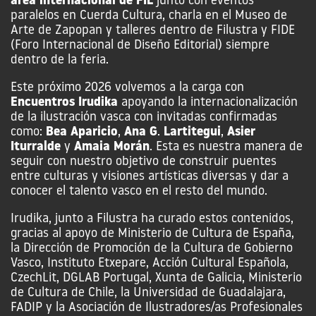
área internacional de FIL
junto con eventos
paralelos en Cuerda Cultura, charla en el Museo de
Arte de Zapopan y talleres dentro de Filustra y FIDE
(Foro Internacional de Diseño Editorial) siempre
dentro de la feria.
Este próximo 2026 volvemos a la carga con
Encuentros Irudika
apoyando la internacionalización
de la ilustración vasca con invitadas confirmadas
como:
Bea Aparicio
,
Ana G
.
Lartitegui
,
Asier
Iturralde
y
Amaia Morán
. Esta es nuestra manera de
seguir con nuestro objetivo de construir puentes
entre culturas y visiones artísticas diversas y dar a
conocer el talento vasco en el resto del mundo.
Irudika, junto a Filustra ha curado estos contenidos,
gracias al apoyo de Ministerio de Cultura de España,
la Dirección de Promoción de la Cultura de Gobierno
Vasco, Instituto Etxepare, Acción Cultural Española,
CzechLit, DGLAB Portugal, Xunta de Galicia, Ministerio
de Cultura de Chile, la Universidad de Guadalajara,
FADIP y la Asociación de Ilustradores/as Profesionales