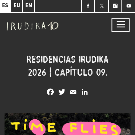
Pasar
ES
EU
EN
al
contenido
principal
RESIDENCIAS IRUDIKA
2026 | CAPÍTULO 09.
Facebook
Twitter
Email
LinkedIn