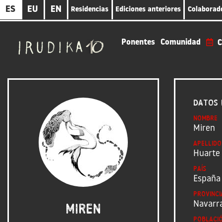
Pasar
ES
EU
EN
Residencias
Ediciones anteriores
Colaborad
al
contenido
principal
Ponentes
Comunidad
C
Datos 
Nombre
Miren
Apellido
Huarte
País
España
Provinci
Navarr
Miren
Poblaci