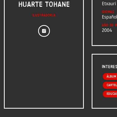
Huarte Tohane
Etxauri
Idiomas
Ilustrador/a
Españo
Año de i
2004
Intere
Álbum
Cartel
Educa