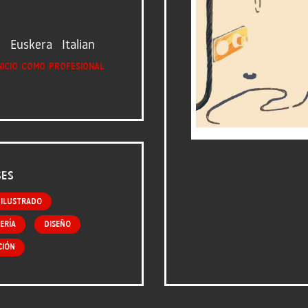
l
Euskera
Italian
nicio como profesional
ses
 ilustrado
ería
Diseño
ción