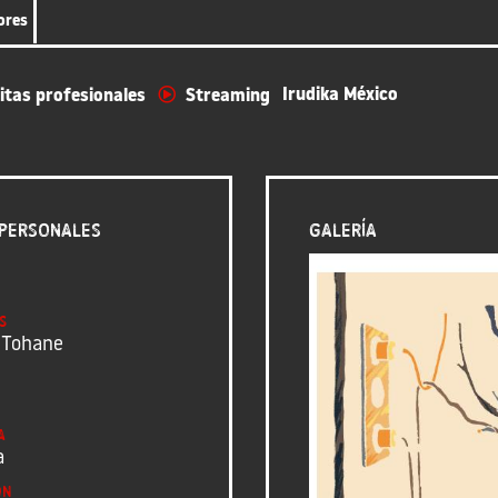
ores
Irudika México
itas profesionales
Streaming
personales
Galería
s
 Tohane
a
a
ón