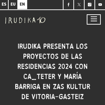
Skip
ES
EU
EN
to
main
content
Irudika presenta los
proyectos de las
Residencias 2024 con
Ca_teter y María
Barriga en ZAS Kultur
de Vitoria-Gasteiz